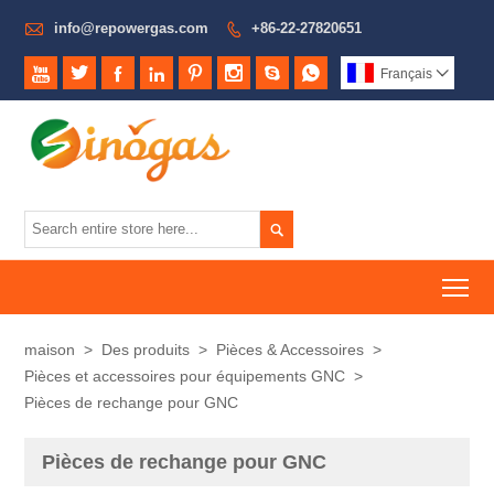

info@repowergas.com
+86-22-27820651









Français


To
maison
>
Des produits
>
Pièces & Accessoires
>
Pièces et accessoires pour équipements GNC
>
Pièces de rechange pour GNC
Pièces de rechange pour GNC