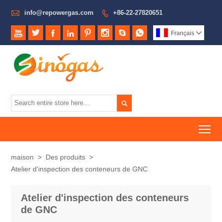

info@repowergas.com
+86-22-27820651









Français


To
maison
>
Des produits
>
Atelier d'inspection des conteneurs de GNC
Atelier d'inspection des conteneurs
de GNC