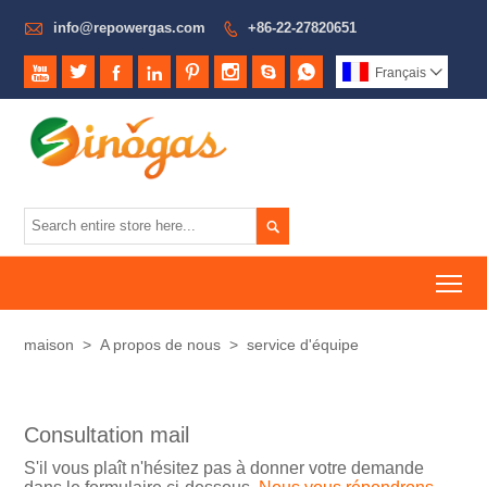

info@repowergas.com
+86-22-27820651









Français


To
maison
>
A propos de nous
>
service d'équipe
Consultation mail
S'il vous plaît n'hésitez pas à donner votre demande