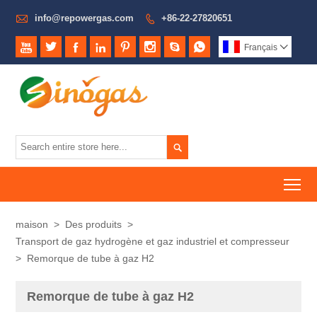

info@repowergas.com
+86-22-27820651









Français


To
maison
>
Des produits
>
Transport de gaz hydrogène et gaz industriel et compresseur
>
Remorque de tube à gaz H2
Remorque de tube à gaz H2