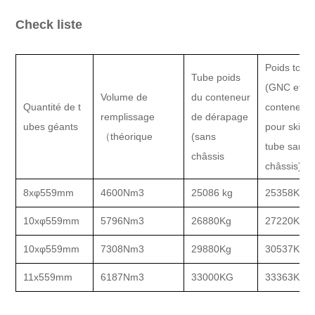
Check liste
Poids total
Tube poids
(GNC et
Volume de
du conteneur
Quantité de t
conteneur
remplissage
de dérapage
ubes géants
pour skid
（théorique
(sans
tube sans
châssis
châssis)
8xφ559mm
4600Nm3
25086 kg
25358Kg
10xφ559mm
5796Nm3
26880Kg
27220Kg
10xφ559mm
7308Nm3
29880Kg
30537Kg
11x559mm
6187Nm3
33000KG
33363KG