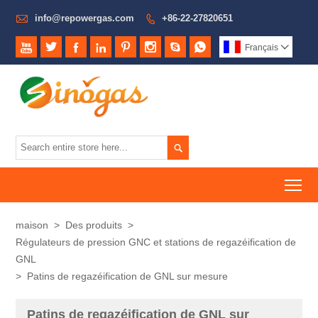

info@repowergas.com
+86-22-27820651









Français


To
maison
>
Des produits
>
Régulateurs de pression GNC et stations de regazéification de
GNL
>
Patins de regazéification de GNL sur mesure
Patins de regazéification de GNL sur