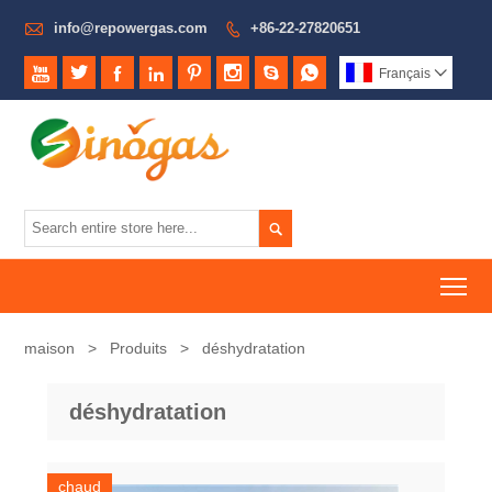

info@repowergas.com
+86-22-27820651









Français


To
maison
>
Produits
>
déshydratation
déshydratation
chaud